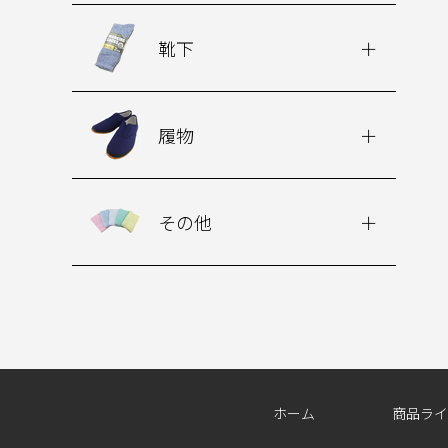
靴下
履物
その他
ホーム
商品ライ