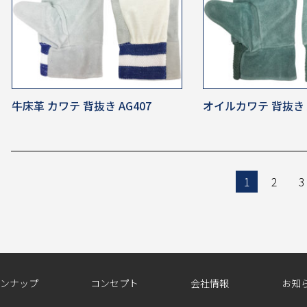
牛床革 カワテ 背抜き AG407
オイルカワテ 背抜き A
1
2
3
ンナップ
コンセプト
会社情報
お知