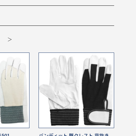
＞
501
バンディット 豚クレスト 背抜き