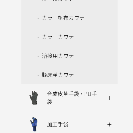
カラー帆布カワテ
カラーカワテ
溶接用カワテ
豚床革カワテ
合成皮革手袋・PU手
袋
加工手袋