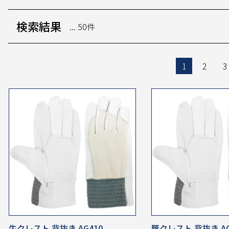
検索結果
... 50件
1
2
3
牛クレスト 背抜き AG410
豚クレスト 背抜き AG