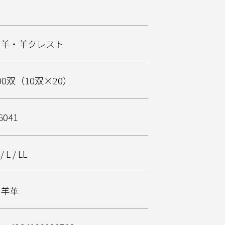
山羊・羊クレスト
00双（10双×20）
G041
/ L / LL
山羊革