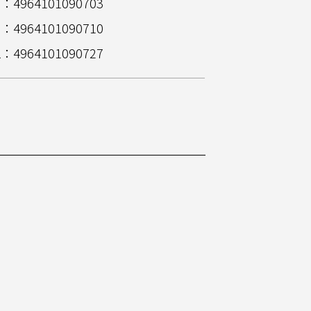
：4964101090703
：4964101090710
L：4964101090727