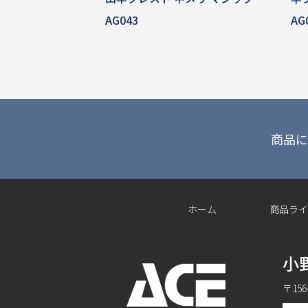
AG043
AG
商品に
ホーム
商品ライ
小
〒15