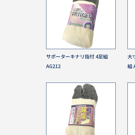
サポーターキナリ指付 4足組
大
AG212
組 