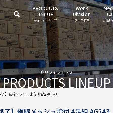
PRODUCTS
Work
Med
LINEUP
Division
Ca
商品ラインナップ
ワーク事業
介護医
商品ラインナップ
PRODUCTS LINEUP
】絹綿メッシュ指付 4足組 AG243
了】絹綿メッシュ指付 4足組 AG243