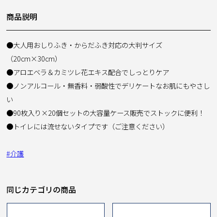
商品説明
●大人用おしりふき・からだふき対応の大判サイズ
（20cm×30cm）
●アロエベラ＆カミツレ花エキス配合でしっとりケア
●ノンアルコール・無香料・弱酸性でデリケートなお肌にもやさし
い
●90枚入り×20個セットの大容量ケース販売でストックに便利！
●トイレには流せないタイプです（ご注意ください）
#介護
同じカテゴリの商品