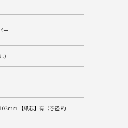
パー
ール）
幅103mm 【紙芯】有（芯径 約