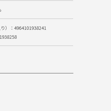
％
）：4964101938241
938258