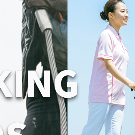
K
I
N
G
D
S
.