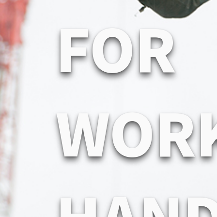
F
O
R
W
O
R
H
A
N