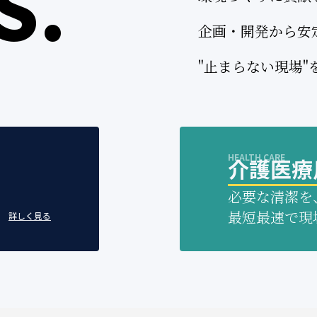
S.
企画・開発から安
"止まらない現場
HEALTH CARE
介護医療
必要な清潔を
。
最短最速で現
詳しく見る