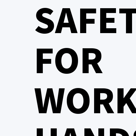
SAFE
FOR
WORK