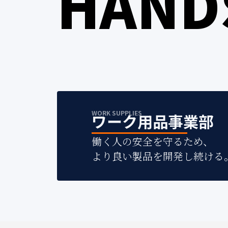
HAND
WORK SUPPLIES
ワーク用品事業部
働く人の安全を守るため、
より良い製品を開発し続ける