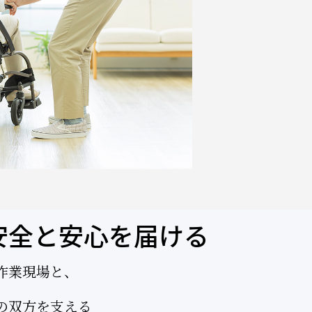
安全と安心を届ける
作業現場と、
の双方を支える