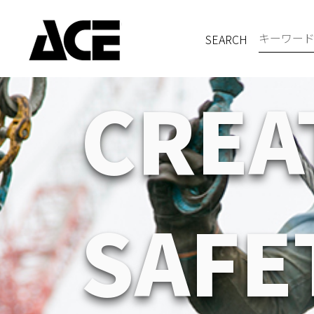
SEARCH
C
R
E
A
S
A
F
E