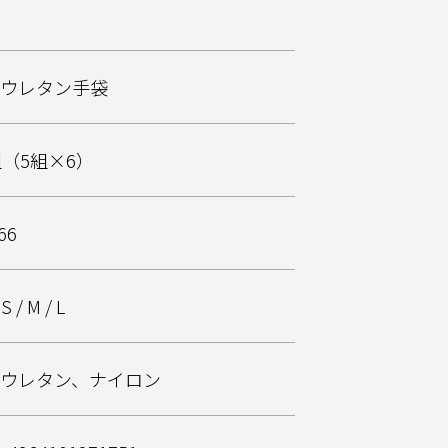
リウレタン手袋
組（5組×6）
66
 S / M / L
リウレタン、ナイロン