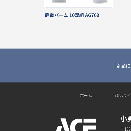
静電パーム 10双組 AG768
商品に
ホーム
商品ライ
小
〒15