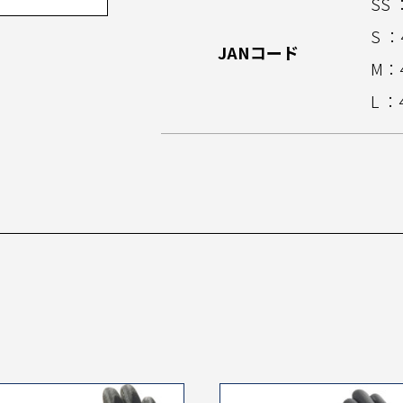
SS 
S ：
JANコード
M：4
L ：