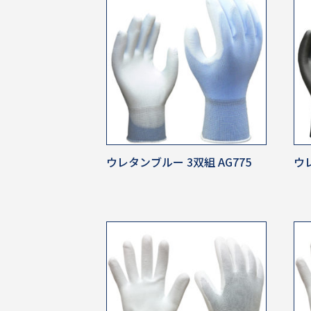
ウレタンブルー 3双組 AG775
ウレ