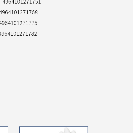
：4964101271751
4964101271768
964101271775
4964101271782