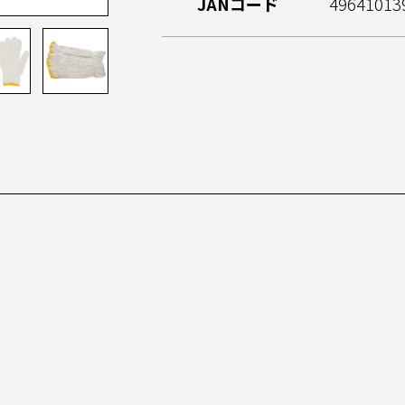
JANコード
49641013