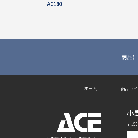
AG180
商品に
ホーム
商品ライ
小
〒15