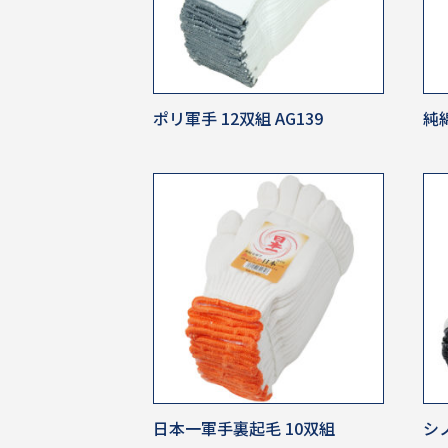
ポリ軍手 12双組 AG139
純綿
日本一軍手裏起毛 10双組
シノ