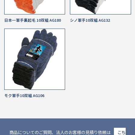
日本一軍手裏起毛 10双組 AG180
シノ軍手10双組 AG132
モク軍手10双組 AG106
商品についてのご質問、法人のお客様の見積り依頼は
こち