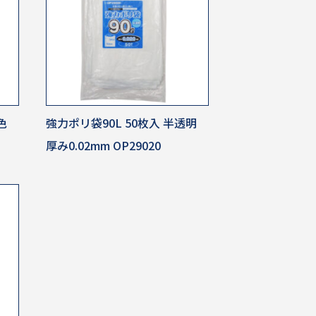
色
強力ポリ袋90L 50枚入 半透明
厚み0.02mm OP29020