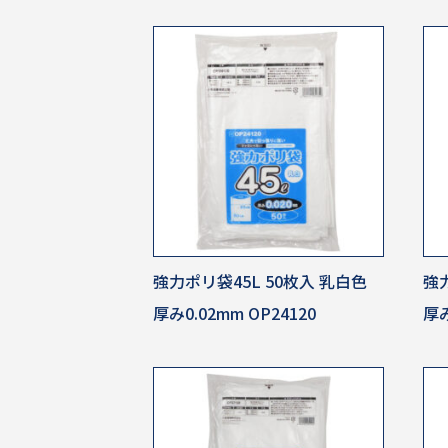
強力ポリ袋45L 50枚入 乳白色
強力
厚み0.02mm OP24120
厚み