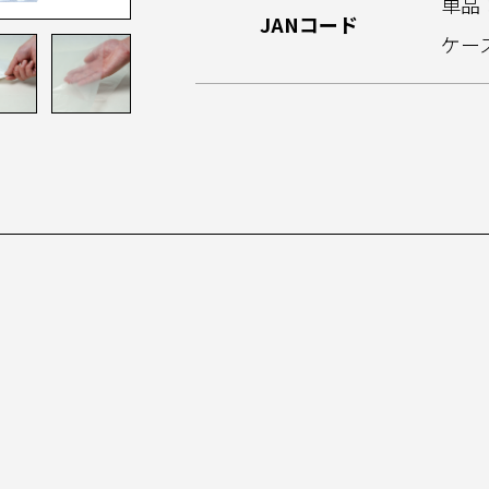
単品：
JANコード
ケース