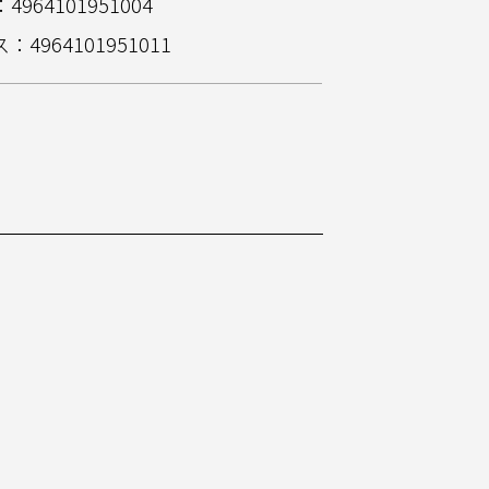
4964101951004
：4964101951011