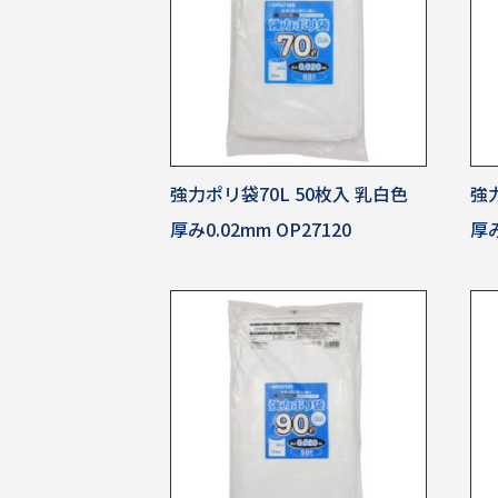
強力ポリ袋70L 50枚入 乳白色
強力
厚み0.02mm OP27120
厚み