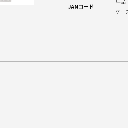
単品：
JANコード
ケース