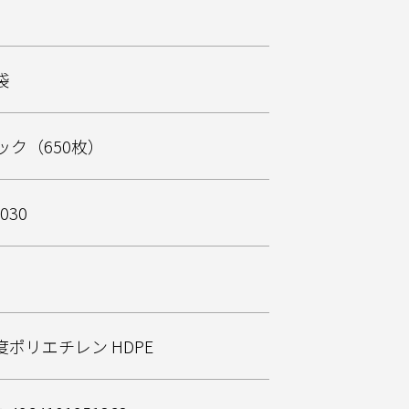
袋
ック（650枚）
030
度ポリエチレン HDPE