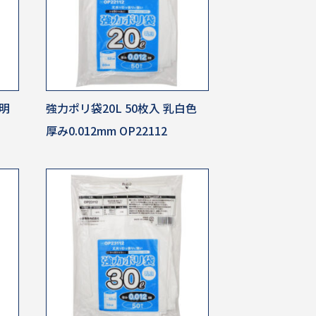
透明
強力ポリ袋20L 50枚入 乳白色
厚み0.012mm OP22112