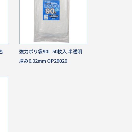
色
強力ポリ袋90L 50枚入 半透明
厚み0.02mm OP29020