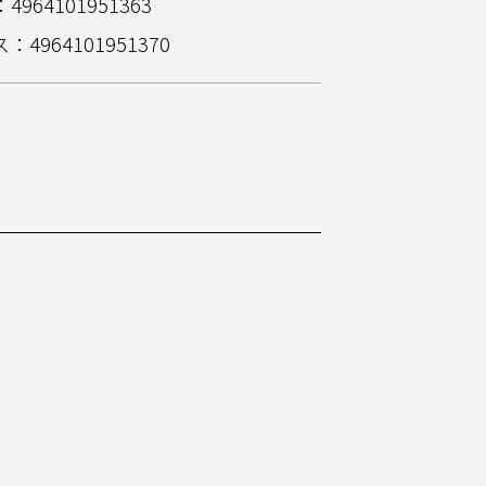
4964101951363
：4964101951370