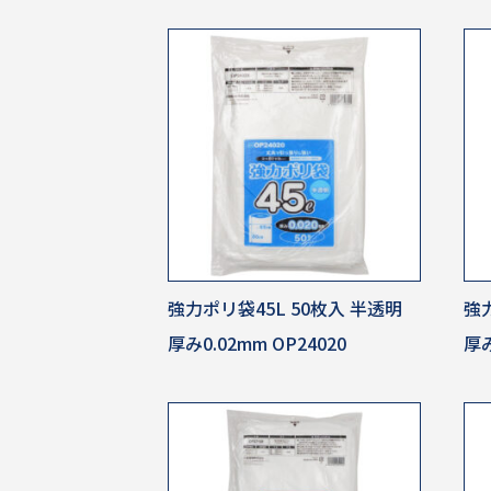
強力ポリ袋45L 50枚入 半透明
強力
厚み0.02mm OP24020
厚み