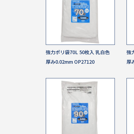
強力ポリ袋70L 50枚入 乳白色
強力
厚み0.02mm OP27120
厚み